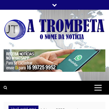
Skip
to
content
JORNAL A TROMBETA
O Nome da Notícia
Você está aqui