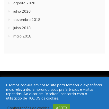
agosto 2020
julho 2020
dezembro 2018
julho 2018
maio 2018
Copyright © 2001/2021 | JT Jornal A Trombeta | 16
Usamos cookies em nosso site para fornecer a experiência
99725-9952
mais relevante, lembrando suas preferências e visitas
Desenvolvido por: José Saul Martins
repetidas. Ao clicar em “Aceitar”, concorda com a
utilização de TODOS os cookies.
Configurações de cookies
ACEITO