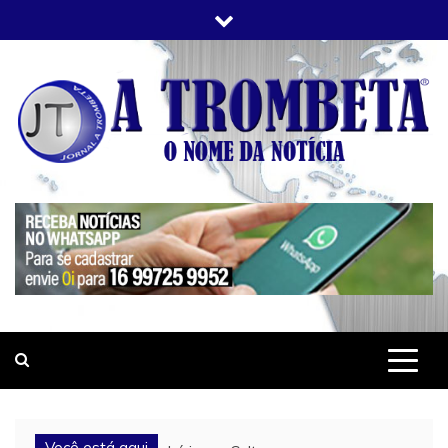
Skip
to
content
JORNAL A TROMBETA
O Nome da Notícia
Você está aqui