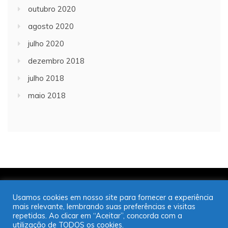
outubro 2020
agosto 2020
julho 2020
dezembro 2018
julho 2018
maio 2018
Copyright © 2001/2021 | JT Jornal A Trombeta | 16
Usamos cookies em nosso site para fornecer a experiência
99725-9952
mais relevante, lembrando suas preferências e visitas
Desenvolvido por: José Saul Martins
repetidas. Ao clicar em “Aceitar”, concorda com a
utilização de TODOS os cookies.