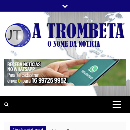
Skip
to
content
JORNAL A TROMBETA
O Nome da Notícia
Você está aqui