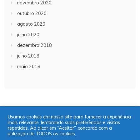
novembro 2020
outubro 2020
agosto 2020
julho 2020
dezembro 2018
julho 2018
maio 2018
Usamos cookies em nosso site para fornecer a experiência
mais relevante, lembrando suas preferências e visitas
Copyright © 2001/2021 | JT Jornal A Trombeta | 16
repetidas. Ao clicar em “Aceitar”, concorda com a
99725-9952
utilização de TODOS os cookies.
Desenvolvido por: José Saul Martins