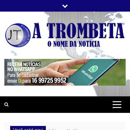
Skip
to
content
JORNAL A TROMBETA
O Nome da Notícia
Você está aqui