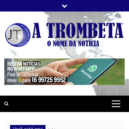
Skip
to
content
JORNAL A TROMBETA
O Nome da Notícia
Você está aqui