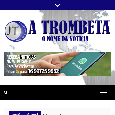
Skip
to
content
JORNAL A TROMBETA
O Nome da Notícia
Você está aqui