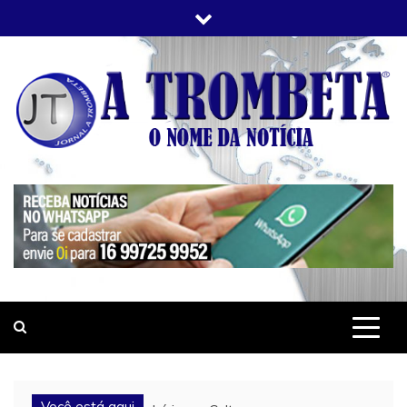
Skip
to
content
JORNAL A TROMBETA
O Nome da Notícia
Você está aqui