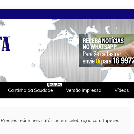
ETA
Exclusivo
Cantinho da Saudade
Versão Impressa
Vídeos
 Prestes reúne fiéis católicos em celebração com tapetes