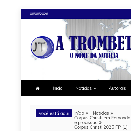
Skip
08/08/2026
to
content
JORNAL A TROMB
O Nome da Notícia
Início
Notícias
Autorais
Início
Notícias
Você está aqui
Corpus Christi em Fernando
e procissão
Corpus Christi 2025 FP (1)