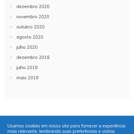
dezembro 2020
novembro 2020
outubro 2020
agosto 2020
julho 2020
dezembro 2018
julho 2018
maio 2018
Usamos cookies em nosso site para fornecer a experiência
mais relevante, lembrando suas preferências e visitas
Copyright © 2001/2021 | JT Jornal A Trombeta | 16