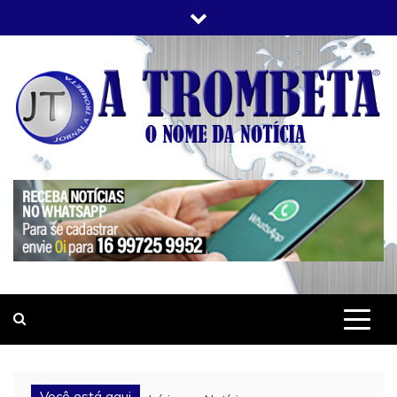
Skip
to
content
JORNAL A TROMBETA
O Nome da Notícia
Você está aqui