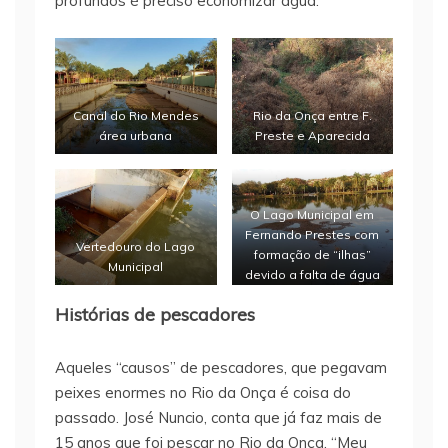
profundos é preciso economizar água.
Canal do Rio Mendes
Rio da Onça entre F.
área urbana
Preste e Aparecida
O Lago Municipal em
Fernando Prestes com
Vertedouro do Lago
formação de “ilhas”
Municipal
devido a falta de água
Histórias de pescadores
Aqueles “causos” de pescadores, que pegavam
peixes enormes no Rio da Onça é coisa do
passado. José Nuncio, conta que já faz mais de
15 anos que foi pescar no Rio da Onça. “Meu