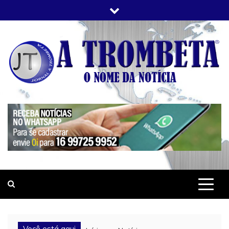
Skip
to
content
JORNAL A TROMBETA
O Nome da Notícia
Você está aqui