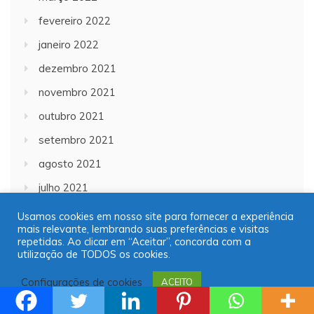
fevereiro 2022
janeiro 2022
dezembro 2021
novembro 2021
outubro 2021
setembro 2021
agosto 2021
julho 2021
junho 2021
Usamos cookies em nosso site para fornecer a experiência
mais relevante, lembrando suas preferências e visitas
maio 2021
repetidas. Ao clicar em “Aceitar”, concorda com a
utilização de TODOS os cookies.
abril 2021
Configurações de cookies
março 2021
ACEITO
fevereiro 2021