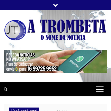
Skip
to
content
JORNAL A TROMBETA
O Nome da Notícia
Você está aqui