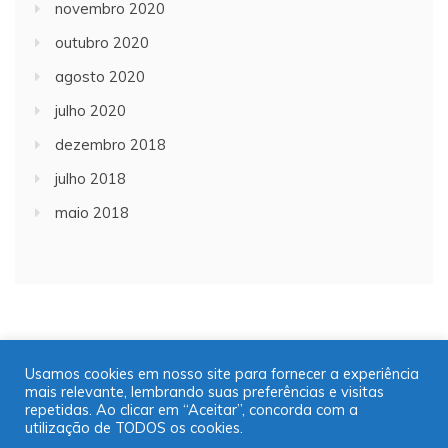
novembro 2020
outubro 2020
agosto 2020
julho 2020
dezembro 2018
julho 2018
maio 2018
Usamos cookies em nosso site para fornecer a experiência
mais relevante, lembrando suas preferências e visitas
Copyright © 2001/2021 | JT Jornal A Trombeta | 16
repetidas. Ao clicar em “Aceitar”, concorda com a
99725-9952
utilização de TODOS os cookies.
Desenvolvido por: José Saul Martins