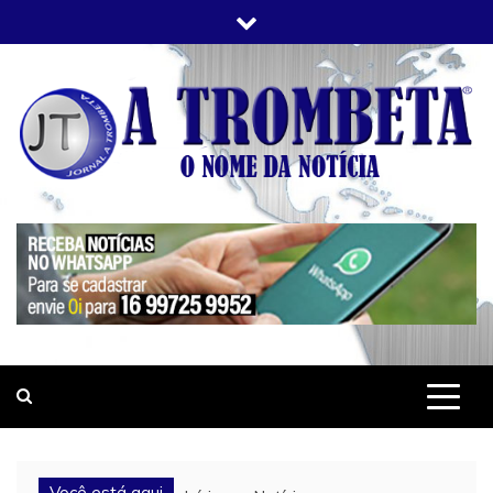
Skip
to
content
JORNAL A TROMBETA
O Nome da Notícia
Você está aqui