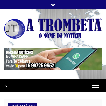
Skip
to
content
JORNAL A TROMBETA
O Nome da Notícia
Você está aqui