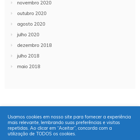
novembro 2020
outubro 2020
agosto 2020
julho 2020
dezembro 2018
julho 2018
maio 2018
Usamos cookies em nosso site para fornecer a experiência
mais relevante, lembrando suas preferências e visitas
Copyright © 2001/2021 | JT Jornal A Trombeta | 16
repetidas. Ao clicar em “Aceitar”, concorda com a
99725-9952
utilização de TODOS os cookies.
Desenvolvido por: José Saul Martins