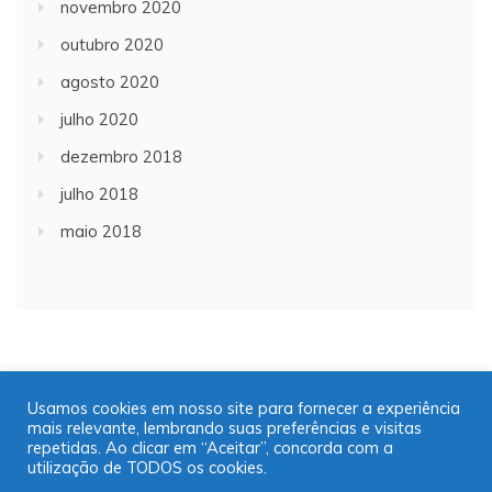
novembro 2020
outubro 2020
agosto 2020
julho 2020
dezembro 2018
julho 2018
maio 2018
Usamos cookies em nosso site para fornecer a experiência
mais relevante, lembrando suas preferências e visitas
Copyright © 2001/2021 | JT Jornal A Trombeta | 16
repetidas. Ao clicar em “Aceitar”, concorda com a
99725-9952
utilização de TODOS os cookies.
Desenvolvido por: José Saul Martins