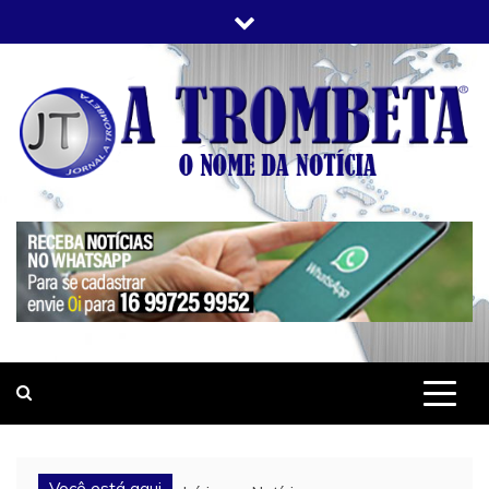
Skip
to
content
JORNAL A TROMBETA
O Nome da Notícia
Você está aqui