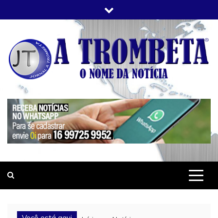
Skip
to
content
JORNAL A TROMBETA
O Nome da Notícia
Você está aqui