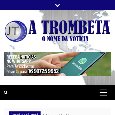
Skip
to
content
JORNAL A TROMBETA
O Nome da Notícia
Você está aqui