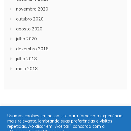
novembro 2020
outubro 2020
agosto 2020
julho 2020
dezembro 2018
julho 2018
maio 2018
Usamos cookies em nosso site para fornecer a experiência
mais relevante, lembrando suas preferências e visitas
Copyright © 2001/2021 | JT Jornal A Trombeta | 16
repetidas. Ao clicar em “Aceitar”, concorda com a
99725-9952