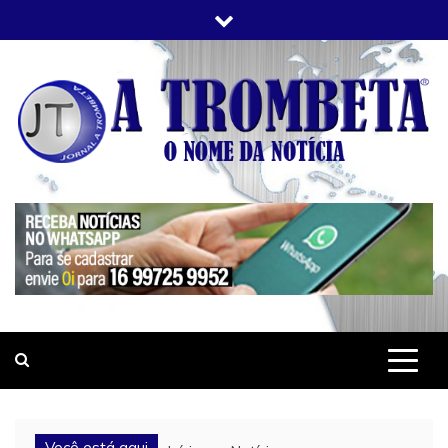
Skip
to
content
JORNAL A TROMBETA
O Nome da Notícia
Você está aqui