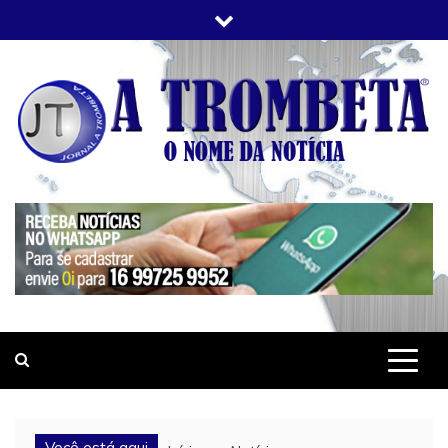
Skip
to
content
JORNAL A TROMBETA
O Nome da Notícia
Você está aqui