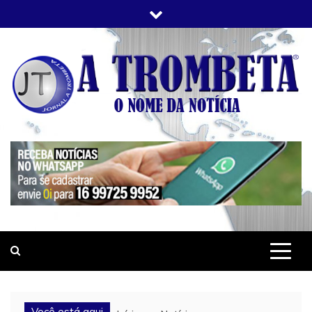
Skip
to
content
JORNAL A TROMBETA
O Nome da Notícia
Você está aqui