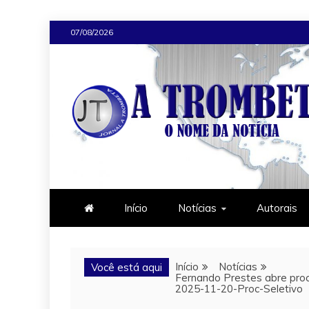
Skip
07/08/2026
to
content
JORNAL A TROMB
O Nome da Notícia
Início
Notícias
Autorais
Início
Notícias
Você está aqui
Fernando Prestes abre proc
2025-11-20-Proc-Seletivo