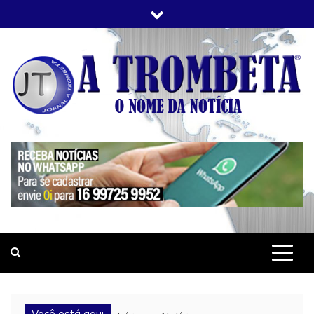
Skip
to
content
JORNAL A TROMBETA
O Nome da Notícia
Você está aqui