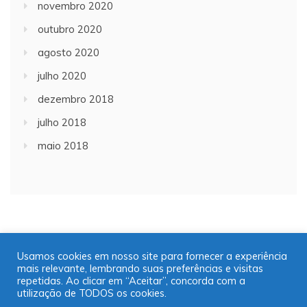
novembro 2020
outubro 2020
agosto 2020
julho 2020
dezembro 2018
julho 2018
maio 2018
Usamos cookies em nosso site para fornecer a experiência
mais relevante, lembrando suas preferências e visitas
Copyright © 2001/2021 | JT Jornal A Trombeta | 16
repetidas. Ao clicar em “Aceitar”, concorda com a
99725-9952
utilização de TODOS os cookies.
Desenvolvido por: José Saul Martins