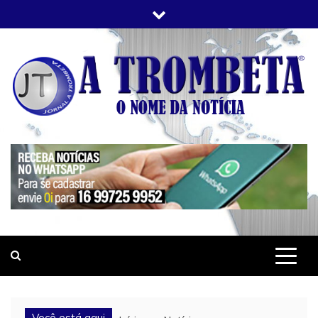
Skip
to
content
JORNAL A TROMBETA
O Nome da Notícia
Você está aqui