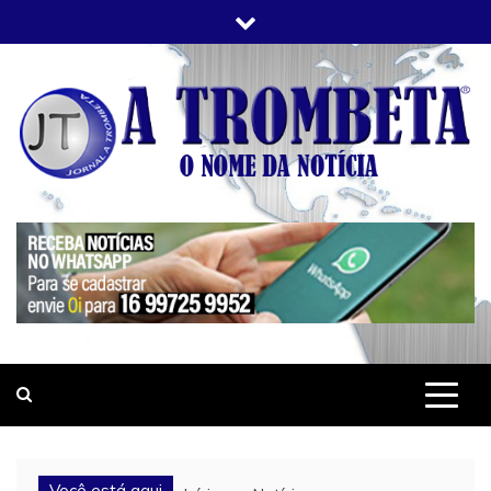
Skip
to
content
JORNAL A TROMBETA
O Nome da Notícia
Você está aqui