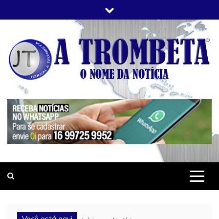
Skip
to
content
JORNAL A TROMBETA
O Nome da Notícia
Você está aqui