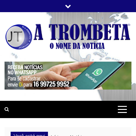
Skip
to
content
JORNAL A TROMBETA
O Nome da Notícia
Você está aqui