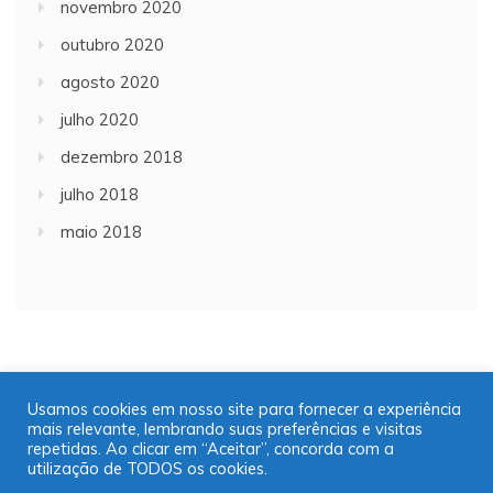
novembro 2020
outubro 2020
agosto 2020
julho 2020
dezembro 2018
julho 2018
maio 2018
Usamos cookies em nosso site para fornecer a experiência
mais relevante, lembrando suas preferências e visitas
Copyright © 2001/2021 | JT Jornal A Trombeta | 16
repetidas. Ao clicar em “Aceitar”, concorda com a
99725-9952
utilização de TODOS os cookies.
Desenvolvido por: José Saul Martins