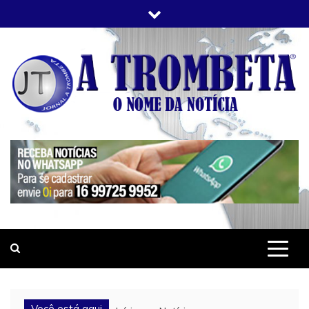
Skip
to
content
JORNAL A TROMBETA
O Nome da Notícia
Você está aqui