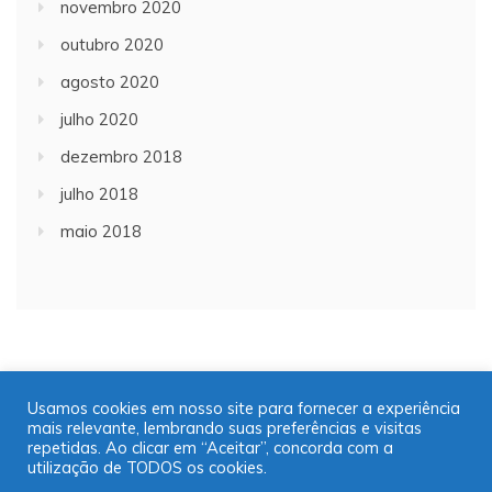
novembro 2020
outubro 2020
agosto 2020
julho 2020
dezembro 2018
julho 2018
maio 2018
Usamos cookies em nosso site para fornecer a experiência
mais relevante, lembrando suas preferências e visitas
Copyright © 2001/2021 | JT Jornal A Trombeta | 16
repetidas. Ao clicar em “Aceitar”, concorda com a
99725-9952
utilização de TODOS os cookies.
Desenvolvido por: José Saul Martins