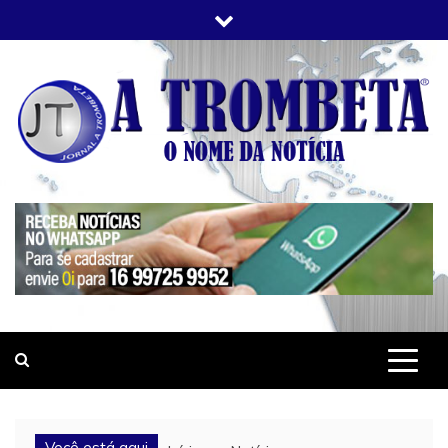
Skip
to
content
JORNAL A TROMBETA
O Nome da Notícia
Você está aqui