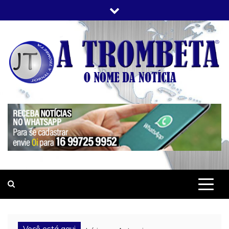
Skip
to
content
JORNAL A TROMBETA
O Nome da Notícia
Você está aqui