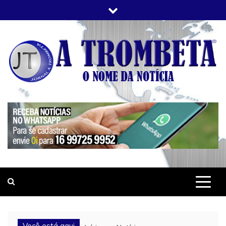
Skip
to
content
JORNAL A TROMBETA
O Nome da Notícia
Você está aqui