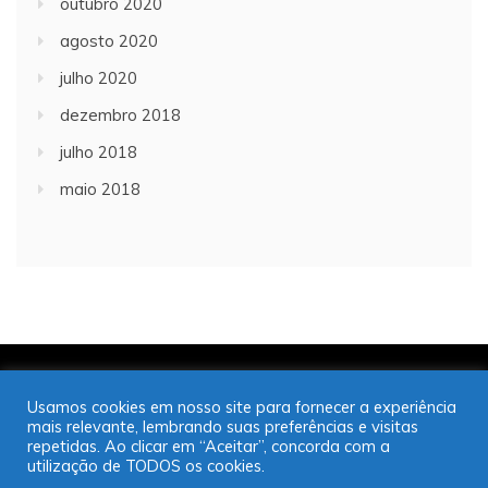
outubro 2020
agosto 2020
julho 2020
dezembro 2018
julho 2018
maio 2018
Copyright © 2001/2021 | JT Jornal A Trombeta | 16
Usamos cookies em nosso site para fornecer a experiência
99725-9952
mais relevante, lembrando suas preferências e visitas
Desenvolvido por: José Saul Martins
repetidas. Ao clicar em “Aceitar”, concorda com a
utilização de TODOS os cookies.