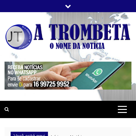
Skip
to
content
JORNAL A TROMBETA
O Nome da Notícia
Você está aqui