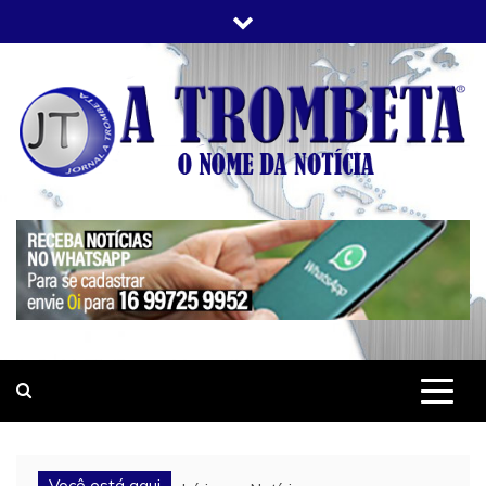
Skip
to
content
JORNAL A TROMBETA
O Nome da Notícia
Você está aqui