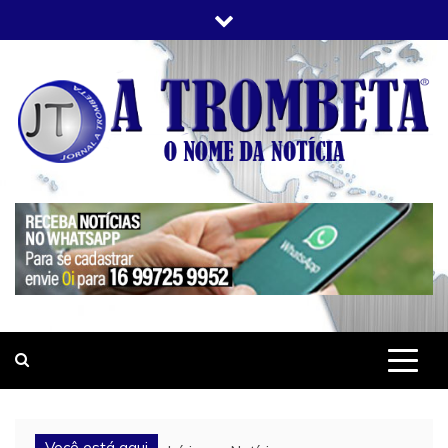
Skip
to
content
JORNAL A TROMBETA
O Nome da Notícia
Você está aqui