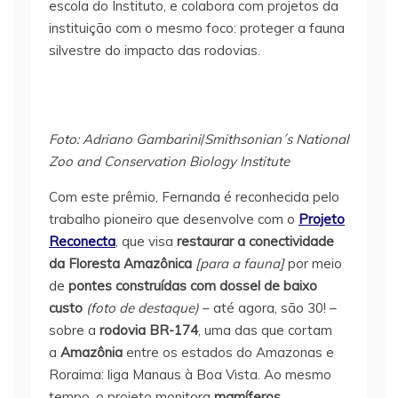
escola do Instituto, e colabora com projetos da
instituição com o mesmo foco: proteger a fauna
silvestre do impacto das rodovias.
Foto: Adriano Gambarini
/
Smithsonian´s National
Zoo and Conservation Biology Institute
Com este prêmio, Fernanda é reconhecida pelo
trabalho pioneiro que desenvolve com o
Projeto
Reconecta
, que visa
restaurar a conectividade
da Floresta Amazônica
[para a fauna]
por meio
de
pontes construídas com dossel de baixo
custo
(foto de destaque)
– até agora, são 30! –
sobre a
rodovia BR-174
, uma das que cortam
a
Amazônia
entre os estados do Amazonas e
Roraima: liga Manaus à Boa Vista. Ao mesmo
tempo, o projeto monitora
mamíferos