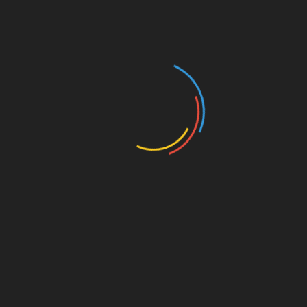
Brasil celebra o Dia Nacional da Consciência
Negra
tos
Futsal Kids encerra
Bocha e truco encerram
ades com
competições municipais
ternização em
em Fernando Prestes
do Prestes