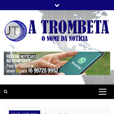
Skip
to
content
JORNAL A TROMBETA
O Nome da Notícia
Você está aqui