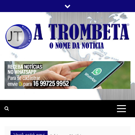
Skip
to
content
JORNAL A TROMBETA
O Nome da Notícia
Você está aqui