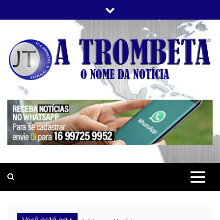
Skip
to
content
JORNAL A TROMBETA
O Nome da Notícia
Você está aqui