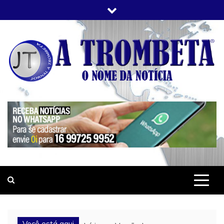
Skip
to
content
JORNAL A TROMBETA
O Nome da Notícia
Você está aqui