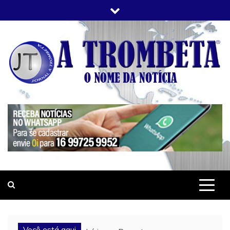
Skip
to
content
JORNAL A TROMBETA
O Nome da Notícia
Você está aqui