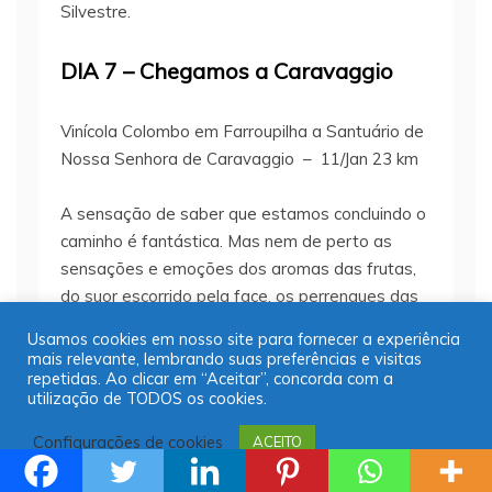
Silvestre.
DIA 7 – Chegamos a Caravaggio
Vinícola Colombo em Farroupilha a Santuário de
Nossa Senhora de Caravaggio – 11/Jan 23 km
A sensação de saber que estamos concluindo o
caminho é fantástica. Mas nem de perto as
sensações e emoções dos aromas das frutas,
do suor escorrido pela face, os perrengues das
subidas brutas, as reflexões sobre a vida e
Usamos cookies em nosso site para fornecer a experiência
nossa breve existência. Nem de perto. Trecho
mais relevante, lembrando suas preferências e visitas
de foi relativamente leve, apenas o trecho final
repetidas. Ao clicar em “Aceitar”, concorda com a
utilização de TODOS os cookies.
(sempre no final) quando as energias estão no
fim. Caravaggio é um simpático vilarejo no
Configurações de cookies
ACEITO
município de Farroupilha onde está o belo
templo a Nossa Senhora de Caravaggio. Mais