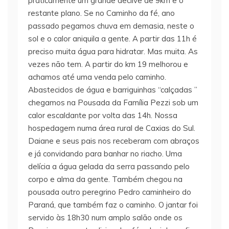
praticamente um grande declive de 9km e o
restante plano. Se no Caminho da fé, ano
passado pegamos chuva em demasia, neste o
sol e o calor aniquila a gente. A partir das 11h é
preciso muita água para hidratar. Mas muita. As
vezes não tem. A partir do km 19 melhorou e
achamos até uma venda pelo caminho.
Abastecidos de água e barriguinhas “calçadas ”
chegamos na Pousada da Família Pezzi sob um
calor escaldante por volta das 14h. Nossa
hospedagem numa área rural de Caxias do Sul.
Daiane e seus pais nos receberam com abraços
e já convidando para banhar no riacho. Uma
delícia a água gelada da serra passando pelo
corpo e alma da gente. Também chegou na
pousada outro peregrino Pedro caminheiro do
Paraná, que também faz o caminho. O jantar foi
servido às 18h30 num amplo salão onde os