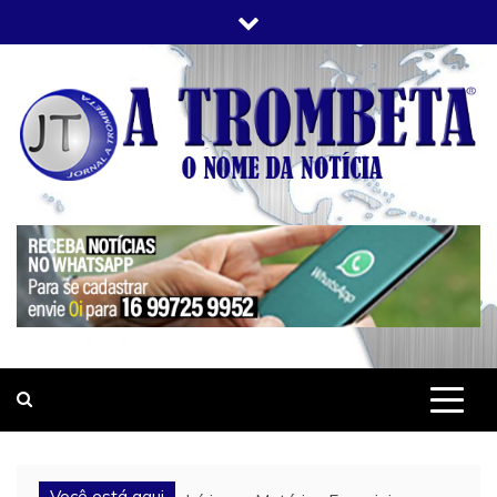
Skip
to
content
JORNAL A TROMBETA
O Nome da Notícia
Você está aqui