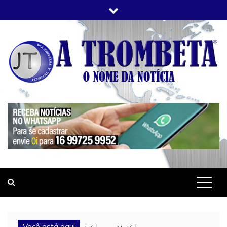
Skip
to
content
JORNAL A TROMBETA
O Nome da Notícia
Você está aqui