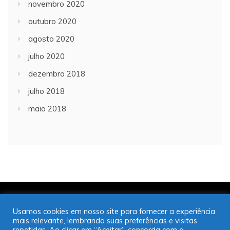
novembro 2020
outubro 2020
agosto 2020
julho 2020
dezembro 2018
julho 2018
maio 2018
Copyright © 2001/2021 | JT Jornal A Trombeta | 16
Usamos cookies em nosso site para fornecer a experiência
99725-9952
mais relevante, lembrando suas preferências e visitas
Desenvolvido por: José Saul Martins
repetidas. Ao clicar em “Aceitar”, concorda com a