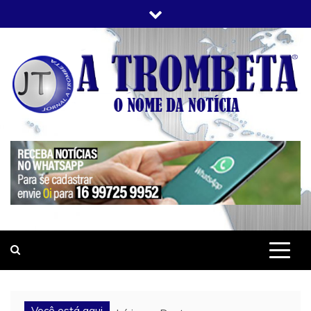
Skip
to
content
JORNAL A TROMBETA
O Nome da Notícia
Você está aqui