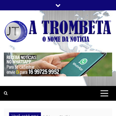
Skip
to
content
JORNAL A TROMBETA
O Nome da Notícia
Você está aqui