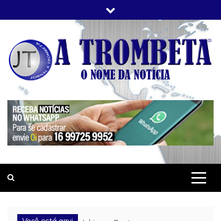
Skip
to
content
JORNAL A TROMBETA
O Nome da Notícia
Você está aqui