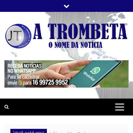
Skip
to
content
JORNAL A TROMBETA
O Nome da Notícia
Você está aqui