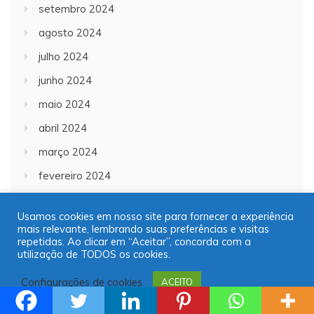
setembro 2024
agosto 2024
julho 2024
junho 2024
maio 2024
abril 2024
março 2024
fevereiro 2024
janeiro 2024
Usamos cookies em nosso site para fornecer a experiência
dezembro 2023
mais relevante, lembrando suas preferências e visitas
repetidas. Ao clicar em “Aceitar”, concorda com a
novembro 2023
utilização de TODOS os cookies.
outubro 2023
Configurações de cookies
ACEITO
setembro 2023