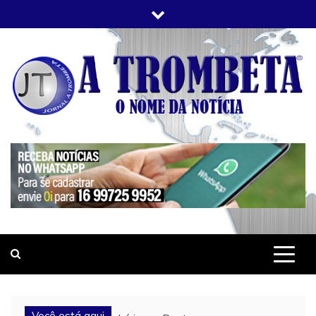
Skip
to
content
JORNAL A TROMBETA
O Nome da Notícia
Você está aqui