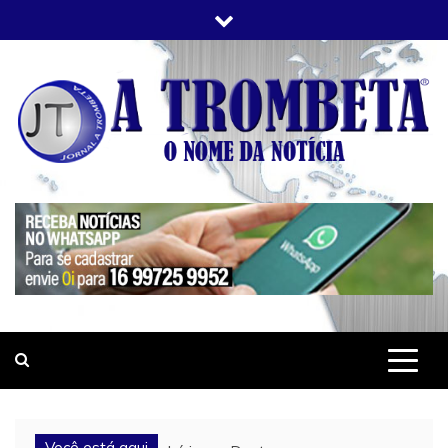
Skip
to
content
JORNAL A TROMBETA
O Nome da Notícia
Você está aqui